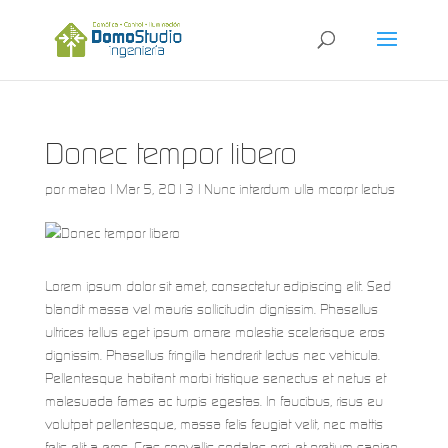
Donec tempor libero
por
mateo
|
Mar 5, 2013
|
Nunc interdum ulla mcorpr lectus
Lorem ipsum dolor sit amet, consectetur adipiscing elit. Sed
blandit massa vel mauris sollicitudin dignissim. Phasellus
ultrices tellus eget ipsum ornare molestie scelerisque eros
dignissim. Phasellus fringilla hendrerit lectus nec vehicula.
Pellentesque habitant morbi tristique senectus et netus et
malesuada fames ac turpis egestas. In faucibus, risus eu
volutpat pellentesque, massa felis feugiat velit, nec mattis
felis elit a eros. Cras convallis sodales orci, et pretium sapien