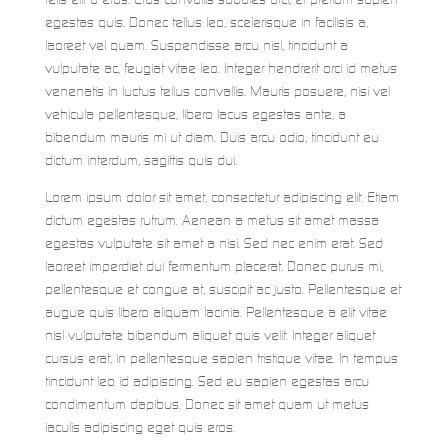
egestas quis. Donec tellus leo, scelerisque in facilisis a,
laoreet vel quam. Suspendisse arcu nisl, tincidunt a
vulputate ac, feugiat vitae leo. Integer hendrerit orci id metus
venenatis in luctus tellus convallis. Mauris posuere, nisi vel
vehicula pellentesque, libero lacus egestas ante, a
bibendum mauris mi ut diam. Duis arcu odio, tincidunt eu
dictum interdum, sagittis quis dui.
Lorem ipsum dolor sit amet, consectetur adipiscing elit. Etiam
dictum egestas rutrum. Aenean a metus sit amet massa
egestas vulputate sit amet a nisi. Sed nec enim erat. Sed
laoreet imperdiet dui fermentum placerat. Donec purus mi,
pellentesque et congue at, suscipit ac justo. Pellentesque et
augue quis libero aliquam lacinia. Pellentesque a elit vitae
nisl vulputate bibendum aliquet quis velit. Integer aliquet
cursus erat, in pellentesque sapien tristique vitae. In tempus
tincidunt leo id adipiscing. Sed eu sapien egestas arcu
condimentum dapibus. Donec sit amet quam ut metus
iaculis adipiscing eget quis eros.