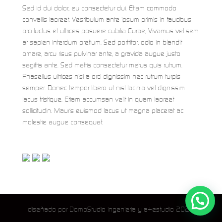
Sed id dui dolor, eu consectetur dui. Etiam commodo
convallis laoreet. Vestibulum ante ipsum primis in faucibus
orci luctus et ultrices posuere cubilia Curae; Vivamus vel sem
at sapien interdum pretium. Sed porttitor, odio in blandit
ornare, arcu risus pulvinar ante, a gravida augue justo
sagittis ante. Sed mattis consectetur metus quis rutrum.
Phasellus ultrices nisi a orci dignissim nec rutrum turpis
semper. Donec tempor libero ut nisl lacinia vel dignissim
lacus tristique. Etiam accumsan velit in quam laoreet
sollicitudin. Mauris euismod lacus ut magna placerat ac
molestie augue consequat.
diseñado por DomoStudio ingenieria y a+estudio 2021