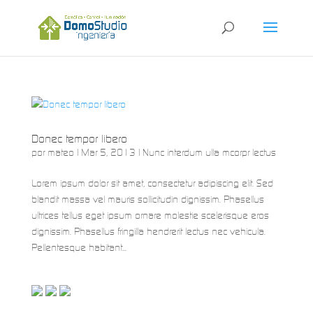
Donec tempor libero
por
mateo
|
Mar 5, 2013
|
Nunc interdum ulla mcorpr lectus
Lorem ipsum dolor sit amet, consectetur adipiscing elit. Sed
blandit massa vel mauris sollicitudin dignissim. Phasellus
ultrices tellus eget ipsum ornare molestie scelerisque eros
dignissim. Phasellus fringilla hendrerit lectus nec vehicula.
Pellentesque habitant...